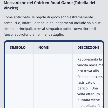
Meccaniche del Chicken Road Game (Tabella dei
Vincite)
Come anticipato, le regole di gioco sono estremamente
semplici e, infatti, la tabella dei pagamenti include solo due
simboli principali, oltre al simpatico pollo: l’uovo d’oro e il
fuoco; approfondiamoli nel dettaglio:
SIMBOLO
NOME
DESCRIZIONE
Rappresenta la
vincita massima
e si trova alla
fine del percorso
lastricato di
pericoli. Una
volta ottenuto, la
puntata viene
moltiplicata fino