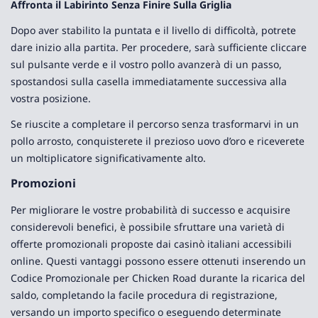
Affronta il Labirinto Senza Finire Sulla Griglia
Dopo aver stabilito la puntata e il livello di difficoltà, potrete
dare inizio alla partita. Per procedere, sarà sufficiente cliccare
sul pulsante verde e il vostro pollo avanzerà di un passo,
spostandosi sulla casella immediatamente successiva alla
vostra posizione.
Se riuscite a completare il percorso senza trasformarvi in un
pollo arrosto, conquisterete il prezioso uovo d’oro e riceverete
un moltiplicatore significativamente alto.
Promozioni
Per migliorare le vostre probabilità di successo e acquisire
considerevoli benefici, è possibile sfruttare una varietà di
offerte promozionali proposte dai casinò italiani accessibili
online. Questi vantaggi possono essere ottenuti inserendo un
Codice Promozionale per Chicken Road durante la ricarica del
saldo, completando la facile procedura di registrazione,
versando un importo specifico o eseguendo determinate