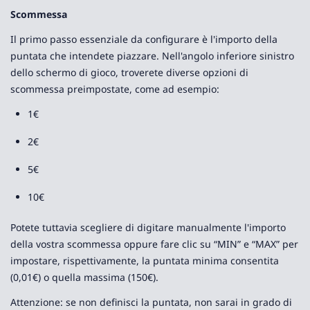
Scommessa
Il primo passo essenziale da configurare è l'importo della
puntata che intendete piazzare. Nell'angolo inferiore sinistro
dello schermo di gioco, troverete diverse opzioni di
scommessa preimpostate, come ad esempio:
1€
2€
5€
10€
Potete tuttavia scegliere di digitare manualmente l'importo
della vostra scommessa oppure fare clic su “MIN” e “MAX” per
impostare, rispettivamente, la puntata minima consentita
(0,01€) o quella massima (150€).
Attenzione: se non definisci la puntata, non sarai in grado di