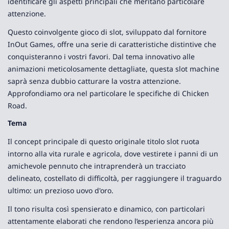
identificare gli aspetti principali che meritano particolare
attenzione.
Questo coinvolgente gioco di slot, sviluppato dal fornitore
InOut Games, offre una serie di caratteristiche distintive che
conquisteranno i vostri favori. Dal tema innovativo alle
animazioni meticolosamente dettagliate, questa slot machine
saprà senza dubbio catturare la vostra attenzione.
Approfondiamo ora nel particolare le specifiche di Chicken
Road.
Tema
Il concept principale di questo originale titolo slot ruota
intorno alla vita rurale e agricola, dove vestirete i panni di un
amichevole pennuto che intraprenderà un tracciato
delineato, costellato di difficoltà, per raggiungere il traguardo
ultimo: un prezioso uovo d'oro.
Il tono risulta così spensierato e dinamico, con particolari
attentamente elaborati che rendono l’esperienza ancora più