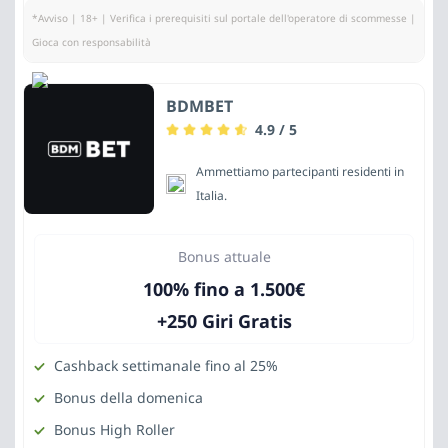
*Avviso | 18+ | Verifica i prerequisiti sul portale dell'operatore di scommesse |
Gioca con responsabilità
BDMBET
4.9 / 5
Ammettiamo partecipanti residenti in
Italia.
Bonus attuale
100% fino a 1.500€
+250 Giri Gratis
Cashback settimanale fino al 25%
Bonus della domenica
Bonus High Roller