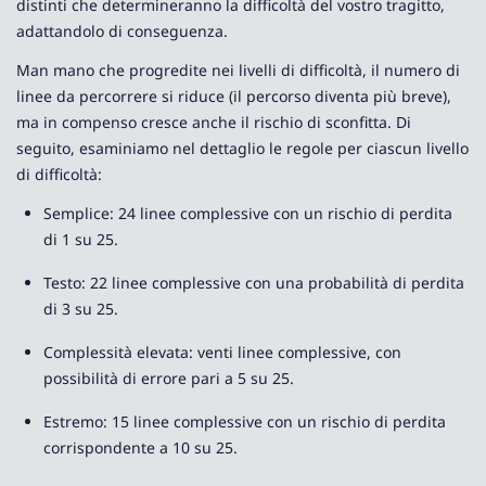
distinti che determineranno la difficoltà del vostro tragitto,
adattandolo di conseguenza.
Man mano che progredite nei livelli di difficoltà, il numero di
linee da percorrere si riduce (il percorso diventa più breve),
ma in compenso cresce anche il rischio di sconfitta. Di
seguito, esaminiamo nel dettaglio le regole per ciascun livello
di difficoltà:
Semplice: 24 linee complessive con un rischio di perdita
di 1 su 25.
Testo: 22 linee complessive con una probabilità di perdita
di 3 su 25.
Complessità elevata: venti linee complessive, con
possibilità di errore pari a 5 su 25.
Estremo: 15 linee complessive con un rischio di perdita
corrispondente a 10 su 25.