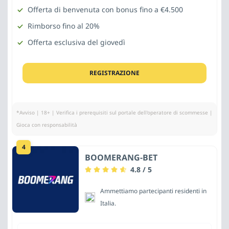
Offerta di benvenuta con bonus fino a €4.500
Rimborso fino al 20%
Offerta esclusiva del giovedì
REGISTRAZIONE
*Avviso | 18+ | Verifica i prerequisiti sul portale dell'operatore di scommesse |
Gioca con responsabilità
4
BOOMERANG-BET
4.8 / 5
Ammettiamo partecipanti residenti in
Italia.