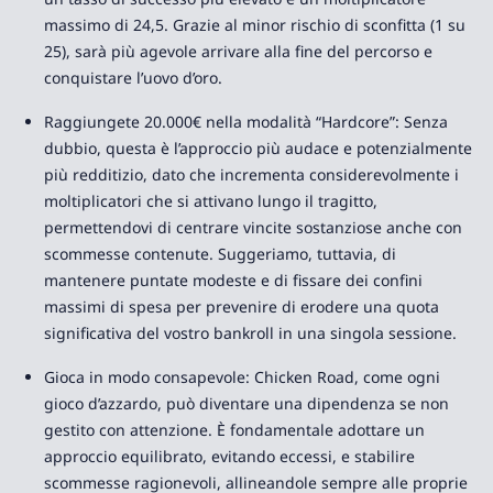
massimo di 24,5. Grazie al minor rischio di sconfitta (1 su
25), sarà più agevole arrivare alla fine del percorso e
conquistare l’uovo d’oro.
Raggiungete 20.000€ nella modalità “Hardcore”: Senza
dubbio, questa è l’approccio più audace e potenzialmente
più redditizio, dato che incrementa considerevolmente i
moltiplicatori che si attivano lungo il tragitto,
permettendovi di centrare vincite sostanziose anche con
scommesse contenute. Suggeriamo, tuttavia, di
mantenere puntate modeste e di fissare dei confini
massimi di spesa per prevenire di erodere una quota
significativa del vostro bankroll in una singola sessione.
Gioca in modo consapevole: Chicken Road, come ogni
gioco d’azzardo, può diventare una dipendenza se non
gestito con attenzione. È fondamentale adottare un
approccio equilibrato, evitando eccessi, e stabilire
scommesse ragionevoli, allineandole sempre alle proprie