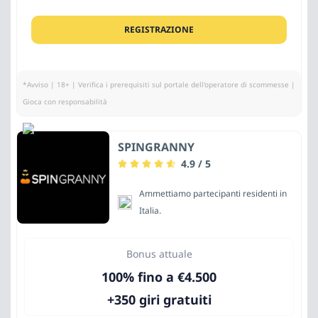
REGISTRAZIONE
*Avviso | 18+ | Verifica i prerequisiti sul portale dell'operatore di scommesse |
Gioca con responsabilità
SPINGRANNY
4.9 / 5
Ammettiamo partecipanti residenti in
Italia.
Bonus attuale
100% fino a €4.500
+350 giri gratuiti